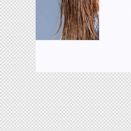
Nemo en
sit aspe