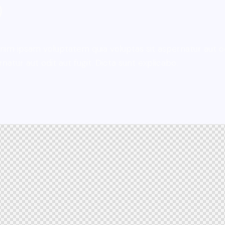
im ipsam voluptatem quia voluptas sit aspernatur aut odit
rnatur aut odit aut fugit. Dicta sunt explicabo.